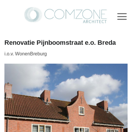
Ga
naar
inhoud
Renovatie Pijnboomstraat e.o. Breda
i.o.v. WonenBreburg